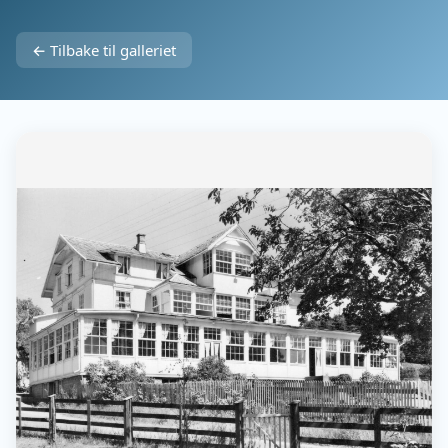
← Tilbake til galleriet