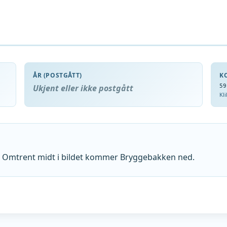
ÅR (POSTGÅTT)
K
Ukjent eller ikke postgått
59
Kl
ika. Omtrent midt i bildet kommer Bryggebakken ned.