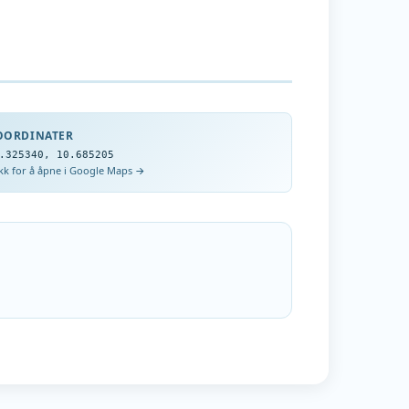
OORDINATER
.325340
,
10.685205
ikk for å åpne i Google Maps →