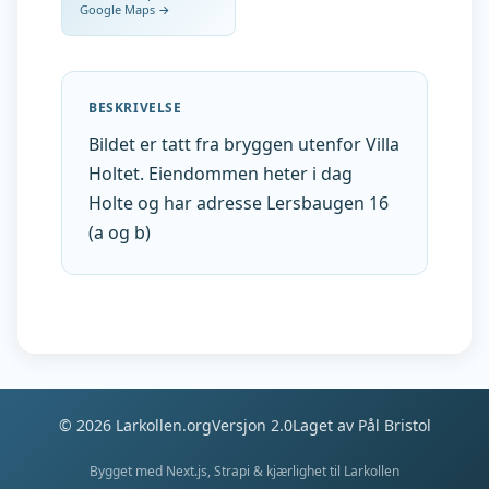
Google Maps →
BESKRIVELSE
Bildet er tatt fra bryggen utenfor Villa
Holtet. Eiendommen heter i dag
Holte og har adresse Lersbaugen 16
(a og b)
©
2026
Larkollen.org
Versjon 2.0
Laget av Pål Bristol
Bygget med Next.js, Strapi & kjærlighet til Larkollen