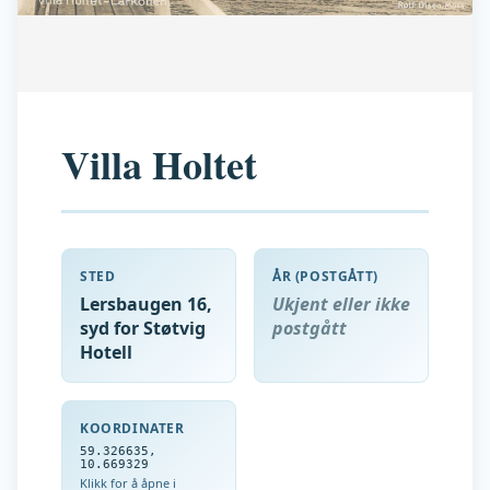
Villa Holtet
STED
ÅR (POSTGÅTT)
Lersbaugen 16,
Ukjent eller ikke
syd for Støtvig
postgått
Hotell
KOORDINATER
59.326635
,
10.669329
Klikk for å åpne i