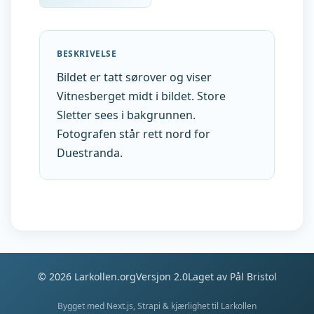
BESKRIVELSE
Bildet er tatt sørover og viser
Vitnesberget midt i bildet. Store
Sletter sees i bakgrunnen.
Fotografen står rett nord for
Duestranda.
©
2026
Larkollen.org
Versjon 2.0
Laget av Pål Bristol
Bygget med Next.js, Strapi & kjærlighet til Larkollen